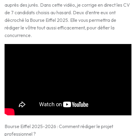
auprès des jurés. Dans cette vidéo, je corrige en direct les CV
de 7 candidats choisis au hasard. Deux d’entre eux ont
décroché la Bourse Eiffel 2025. Elle vous permettra de
rédiger le vôtre tout aussi efficacement, pour défier la
concurrence.
Bourse Eiffel 2025-2026 : Comment rédiger le projet
professionnel ?