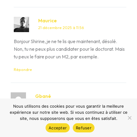
Maurice
21 décembre 2025 à 11:56
Bonjour Shirine, je ne te lis que maintenant, désolé.
Non, tu ne peux plus candidater pour le doctorat. Mais
tu peux le faire pour un M2, par exemple.
Répondre
Gbané
27 novembre 2025 à 18:00
Nous utilisons des cookies pour vous garantir la meilleure
expérience sur notre site web. Si vous continuez à utiliser ce
Monsieur,
site, nous supposerons que vous en êtes satisfait.
Accepter
Refuser
Je me permets de vous contacter car je prépare une
candidature à la Bourse Eiffel 2025-2026.